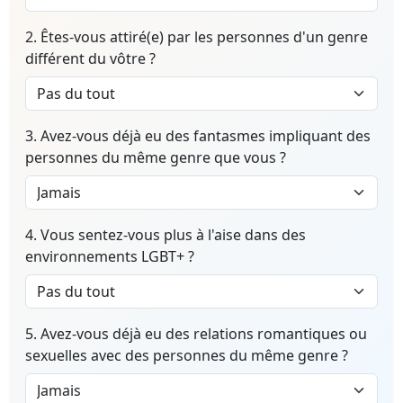
2. Êtes-vous attiré(e) par les personnes d'un genre
différent du vôtre ?
3. Avez-vous déjà eu des fantasmes impliquant des
personnes du même genre que vous ?
4. Vous sentez-vous plus à l'aise dans des
environnements LGBT+ ?
5. Avez-vous déjà eu des relations romantiques ou
sexuelles avec des personnes du même genre ?