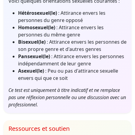
Voici quelques orientations sexuelles courantes :
Hétérosexuel(le)
: Attirance envers les
personnes du genre opposé
Homosexuel(le)
: Attirance envers les
personnes du même genre
Bisexuel(le)
: Attirance envers les personnes de
son propre genre et d'autres genres
Pansexuel(le)
: Attirance envers les personnes
indépendamment de leur genre
Asexuel(le)
: Peu ou pas d'attirance sexuelle
envers qui que ce soit
Ce test est uniquement à titre indicatif et ne remplace
pas une réflexion personnelle ou une discussion avec un
professionnel.
Ressources et soutien