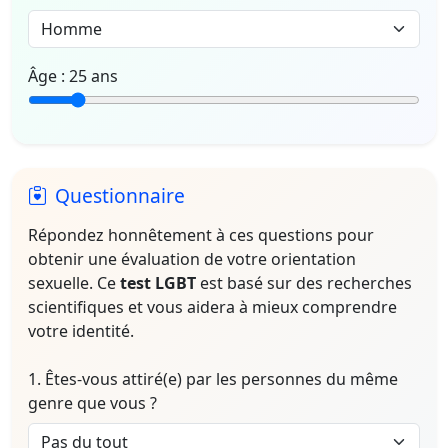
Âge :
25
ans
Questionnaire
Répondez honnêtement à ces questions pour
obtenir une évaluation de votre orientation
sexuelle. Ce
test LGBT
est basé sur des recherches
scientifiques et vous aidera à mieux comprendre
votre identité.
1. Êtes-vous attiré(e) par les personnes du même
genre que vous ?