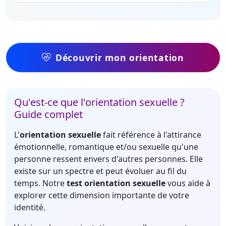
Découvrir mon orientation
Qu'est-ce que l'orientation sexuelle ?
Guide complet
L'
orientation sexuelle
fait référence à l'attirance
émotionnelle, romantique et/ou sexuelle qu'une
personne ressent envers d'autres personnes. Elle
existe sur un spectre et peut évoluer au fil du
temps. Notre
test orientation sexuelle
vous aide à
explorer cette dimension importante de votre
identité.