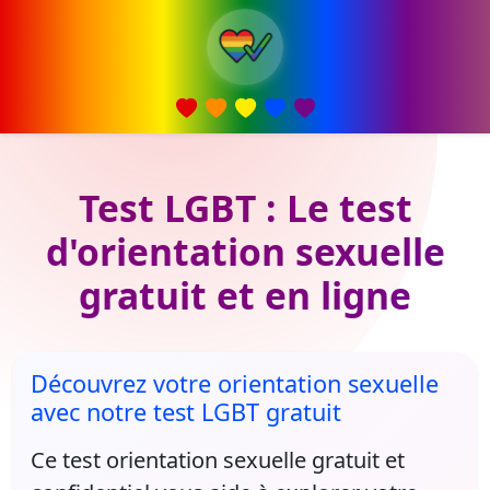
Test LGBT : Le test
d'orientation sexuelle
gratuit et en ligne
Découvrez votre orientation sexuelle
avec notre test LGBT gratuit
Ce
test orientation sexuelle
gratuit et